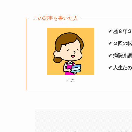
この記事を書いた人
✔︎ 歴８年
✔︎ ２回の
✔︎ 病院
✔︎ 人生
わこ