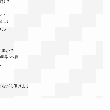
数は？
い？
齢は？
キル
可能か？
の世界へ転職
ツ
えながら働けます